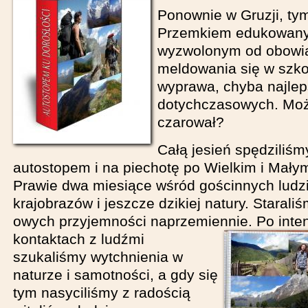
Ponownie w Gruzji, t
Przemkiem edukowany
wyzwolonym od obowi
meldowania się w szko
wyprawa, chyba najlep
dotychczasowych. Moż
czarował?
Całą jesień spędziliśm
autostopem i na piechotę po Wielkim i Mały
Prawie dwa miesiące wśród gościnnych ludzi
krajobrazów i jeszcze dzikiej natury. Starali
owych przyjemności naprzemiennie.
Po int
kontaktach z ludźmi
szukaliśmy wytchnienia w
naturze i samotności, a gdy się
tym nasyciliśmy z radością