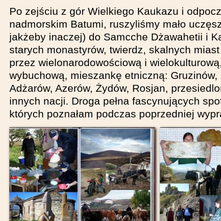
Po zejściu z gór Wielkiego Kaukazu i odpoc
nadmorskim Batumi, ruszyliśmy mało uczęsz
jakżeby inaczej) do Samcche Dżawahetii i Kar
starych monastyrów, twierdz, skalnych mias
przez wielonarodowościową i wielokulturową,
wybuchową, mieszankę etniczną: Gruzinów,
Adżarów, Azerów, Żydów, Rosjan, przesiedl
innych nacji. Droga pełna fascynujących spo
których poznałam podczas poprzedniej wypr