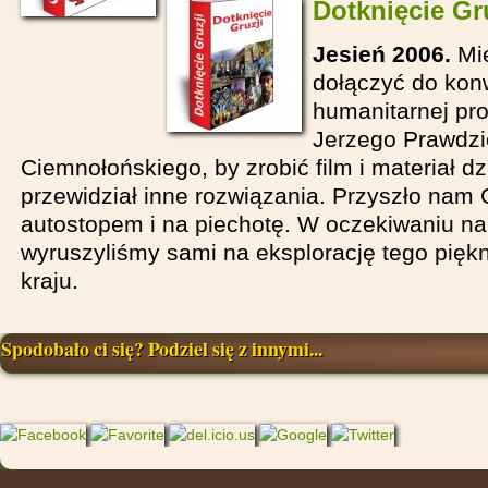
Dotknięcie Gr
Jesień 2006.
Mie
dołączyć do ko
humanitarnej pr
Jerzego Prawdzi
Ciemnołońskiego, by zrobić film i materiał dz
przewidział inne rozwiązania. Przyszło nam
autostopem i na piechotę. W oczekiwaniu n
wyruszyliśmy sami na eksplorację tego pięk
kraju.
Spodobało ci się? Podziel się z innymi...