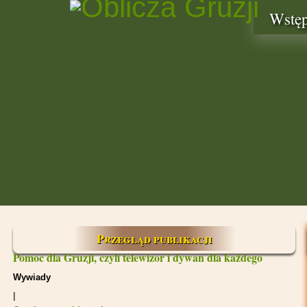
Wstę
Przegląd publikacji
Pomoc dla Gruzji, czyli telewizor i dywan dla każdego
Wywiady
|