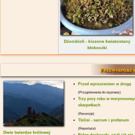
Dżondżoli - kiszone kwiatostany
kłokoczki
Przewodniki 
Przed wyruszeniem w drogę
(Przygotowania do wyprawy)
Trzy pory roku w merynosowy
skarpetkach
(Recenzje)
Tbilisi - sacrum i profanum
(Reportaże)
Dwie twierdze królowej
Paker doskonały, czyli jak się