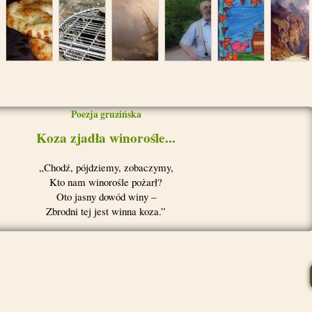
Chleb i
Oswobadzanie
Kupiec i
Interesujące
O
Podarun
gościnność
z niewoli
uczony
historie
wynalezieniu
pradziad
Poezja gruzińska
wina
Koza zjadła winorośle...
Chodź, pójdziemy, zobaczymy,
Kto nam winorośle pożarł?
Oto jasny dowód winy –
Zbrodni tej jest winna koza.