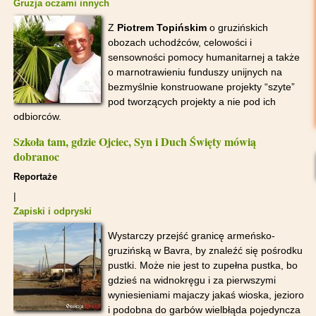
Gruzja oczami innych
Z
Piotrem Topińskim
o gruzińskich
obozach uchodźców, celowości i
sensowności pomocy humanitarnej a także
o marnotrawieniu funduszy unijnych na
bezmyślnie konstruowane projekty “szyte”
pod tworzących projekty a nie pod ich
odbiorców.
Szkoła tam, gdzie Ojciec, Syn i Duch Święty mówią
dobranoc
Reportaże
|
Zapiski i odpryski
Wystarczy przejść granicę armeńsko-
gruzińską w Bavra, by znaleźć się pośrodku
pustki. Może nie jest to zupełna pustka, bo
gdzieś na widnokręgu i za pierwszymi
wyniesieniami majaczy jakaś wioska, jezioro
i podobna do garbów wielbłąda pojedyncza