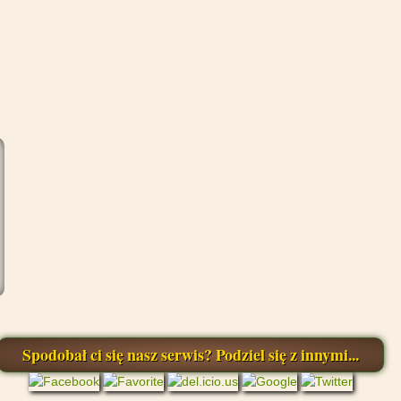
ek
ka
Spodobał ci się nasz serwis? Podziel się z innymi...