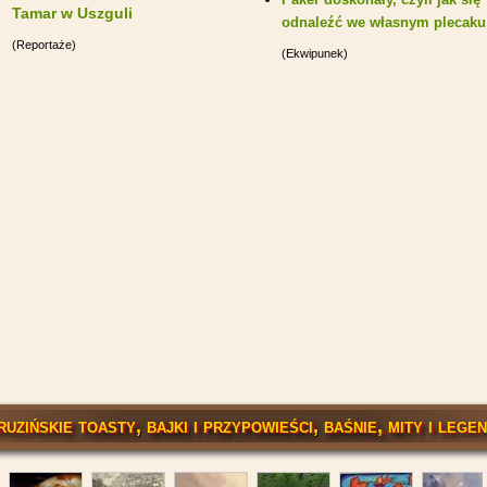
Tamar w Uszguli
odnaleźć we własnym plecaku
(Reportaże)
(Ekwipunek)
uzińskie toasty
,
bajki i przypowieści
,
baśnie, mity i lege