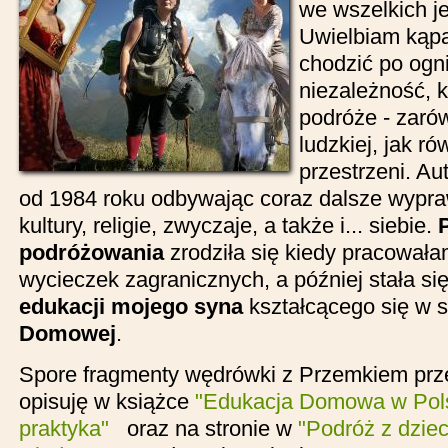
we wszelkich j
Uwielbiam kąpać
chodzić po ogn
niezależność, 
podróże - zaró
ludzkiej, jak ró
przestrzeni. A
od 1984 roku odbywając coraz dalsze wypra
kultury, religie, zwyczaje, a także i... siebie.
podróżowania
zrodziła się kiedy pracowałam
wycieczek zagranicznych, a później stała si
edukacji mojego syna
kształcącego się w 
Domowej
.
Spore fragmenty wędrówki z Przemkiem prz
opisuję w książce
"Edukacja Domowa w Polsc
praktyka"
oraz na stronie w
"Podróż z dzie