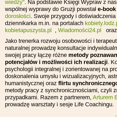
wiedzy"
. Na podstawie Księgi Wypraw z nasz
wspólnej wyprawy do Gruzji powstał
e-book
dorosłości
. Swoje przygody i doświadczenia 
dziennikarka m.in. na portalach
kobiety.lodz.
kobietapuszysta.pl
,
Wiadomości24.pl
oraz
Jako trenerka rozwoju osobowości i terapeu
naturalnej prowadzę konsultacje indywidual
swojej pracy łączę różne
metody poznawani
potencjałów i możliwości ich realizacji
. K
psychologii integralnej i zorientowanej na pr
doskonalenia umysłu i wizualizacyjnych, astr
humanistycznej oraz
flirtu synchroniczneg
metody pracy z synchronicznościami, czyli 
przypadkami. Razem z partnerem,
Arturem 
prowadzę warsztaty i sesje Life Coachingu.