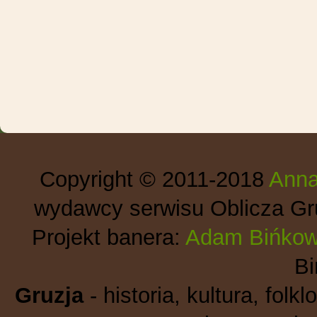
Copyright © 2011-2018
Anna
wydawcy serwisu Oblicza Gru
Projekt banera:
Adam Bińkow
B
Gruzja
- historia, kultura, folkl