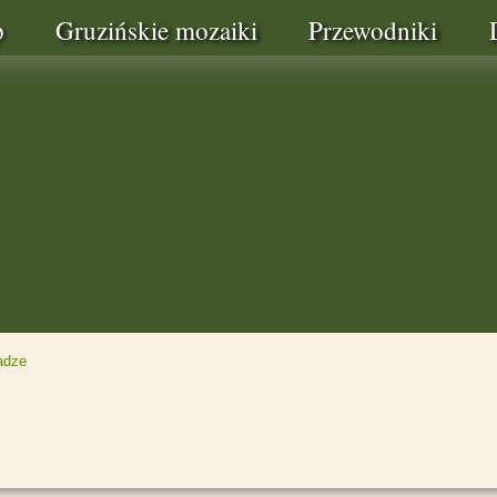
p
Gruzińskie mozaiki
Przewodniki
adze