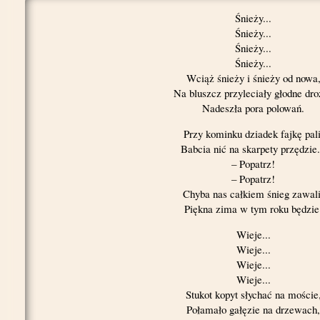
Śnieży...
Śnieży...
Śnieży...
Śnieży...
Wciąż śnieży i śnieży od nowa
Na bluszcz przyleciały głodne dr
Nadeszła pora polowań.
Przy kominku dziadek fajkę pali
Babcia nić na skarpety przędzie.
– Popatrz!
– Popatrz!
Chyba nas całkiem śnieg zawali
Piękna zima w tym roku będzie
Wieje...
Wieje...
Wieje...
Wieje...
Stukot kopyt słychać na moście
Połamało gałęzie na drzewach