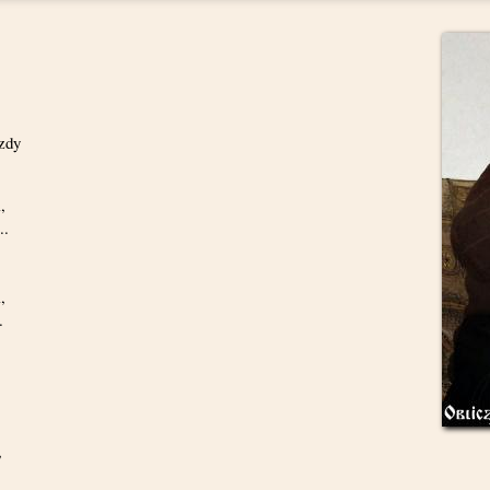
,
ozdy
,
..
,
.
,
,