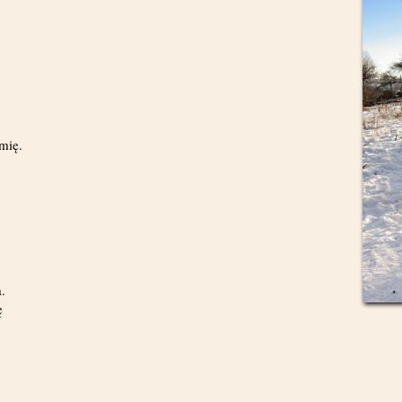
mię.
.
ę