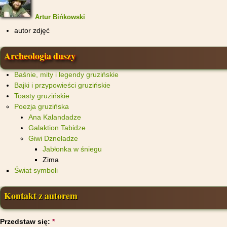
Artur Bińkowski
autor zdjęć
Archeologia duszy
Baśnie, mity i legendy gruzińskie
Bajki i przypowieści gruzińskie
Toasty gruzińskie
Poezja gruzińska
Ana Kalandadze
Galaktion Tabidze
Giwi Dzneladze
Jabłonka w śniegu
Zima
Świat symboli
Kontakt z autorem
Przedstaw się:
*