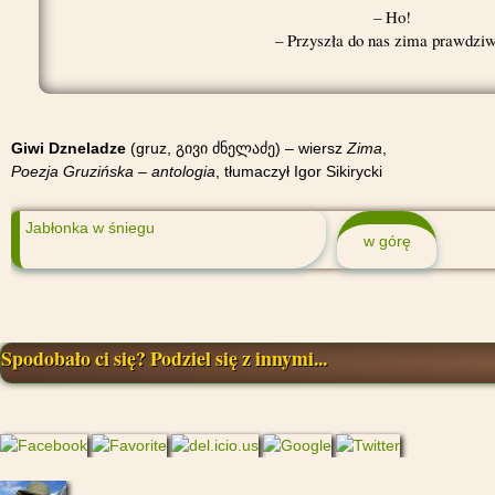
– Ho!
– Przyszła do nas zima prawdziw
Giwi Dzneladze
(gruz, გივი ძნელაძე) – wiersz
Zima
,
Poezja Gruzińska – antologia
, tłumaczył Igor Sikirycki
Jabłonka w śniegu
w górę
Spodobało ci się? Podziel się z innymi...