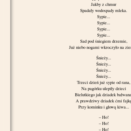
Jakby z chmur
Spadały wodospady mleka.
Sypie...
Sypie...
Sypie...
Sypie...
Sad pod śniegiem drzemie,
Już niebo nogami wkroczyło na zie
Śnieży...
Śnieży...
Śnieży...
Śnieży...
Trzeci dzień już sypie od rana,
Na pagórku ulepiły dzieci
Bielutkiego jak dziadek bałwana
A prawdziwy dziadek ćmi fajk
Przy kominku i głową kiwa...
– Ho!
– Ho!
– Ho!