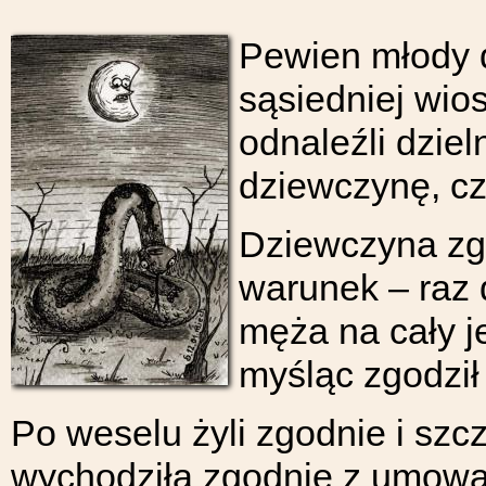
Pewien młody d
sąsiedniej wio
odnaleźli dzie
dziewczynę, cz
Dziewczyna zgo
warunek – raz 
męża na cały j
myśląc zgodził
Po weselu żyli zgodnie i szcz
wychodziła zgodnie z umową 