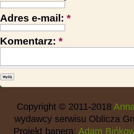
Adres e-mail:
*
Komentarz:
*
Copyright © 2011-2018
Anna
wydawcy serwisu Oblicza Gru
Projekt banera:
Adam Bińkow