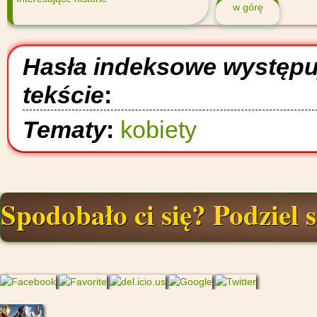
w górę
Hasła indeksowe występ
tekście
:
Tematy
:
kobiety
Spodobało ci się? Podziel s