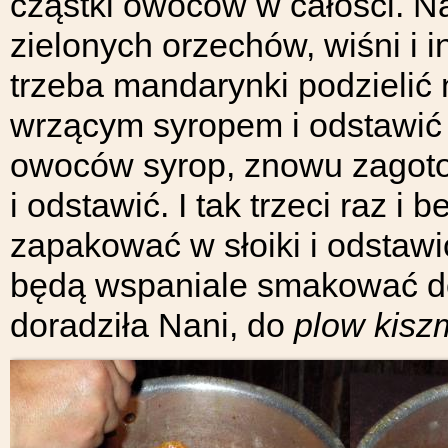
cząstki owoców w całości. Nan
zielonych orzechów, wiśni i
trzeba mandarynki podzielić 
wrzącym syropem i odstawić 
owoców syrop, znowu zagoto
i odstawić. I tak trzeci raz 
zapakować w słoiki i odstawi
będą wspaniale smakować do 
doradziła Nani, do
plow kisz