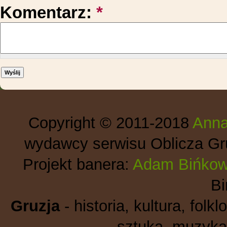
Komentarz:
*
Copyright © 2011-2018
Anna
wydawcy serwisu Oblicza Gru
Projekt banera:
Adam Bińkow
B
Gruzja
- historia, kultura, folkl
sztuka, muzyka,