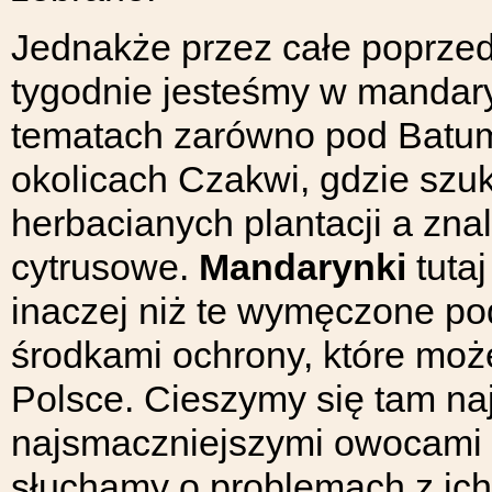
Jednakże przez całe poprzed
tygodnie jesteśmy w manda
tematach zarówno pod Batumi
okolicach Czakwi, gdzie szu
herbacianych plantacji a zna
cytrusowe.
Mandarynki
tuta
inaczej niż te wymęczone po
środkami ochrony, które mo
Polsce. Cieszymy się tam naj
najsmaczniejszymi owocami a
słuchamy o problemach z ich