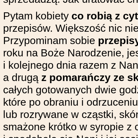
Pytam kobiety
co robią z c
przepisów. Większość nic nie
Przypominam sobie
przepis
roku na Boże Narodzenie, je
i kolejnego dnia razem z Na
a drugą
z pomarańczy ze s
całych gotowanych dwie god
które po obraniu i odrzuceni
lub rozrywane w cząstki, skó
smażone krótko w syropie z c