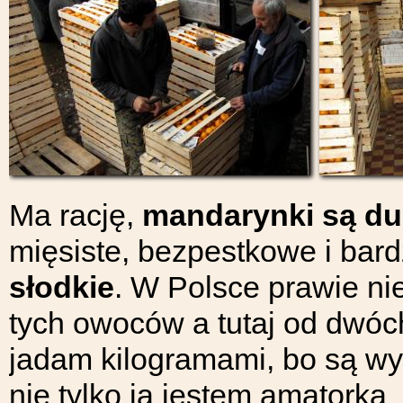
Ma rację,
mandarynki są du
mięsiste, bezpestkowe i bar
słodkie
. W Polsce prawie ni
tych owoców a tutaj od dwóc
jadam kilogramami, bo są wy
nie tylko ja jestem amatorką