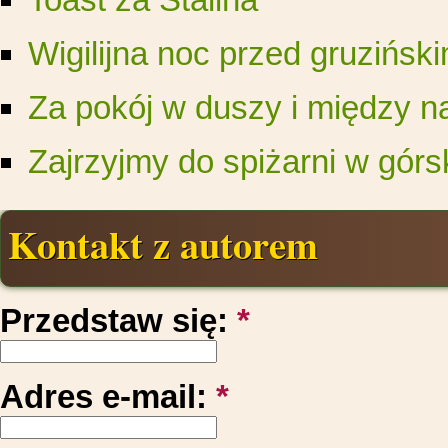
Wigilijna noc przed gruziń
Za pokój w duszy i między n
Zajrzyjmy do spiżarni w górsk
Kontakt z autorem
Przedstaw się:
*
Adres e-mail:
*