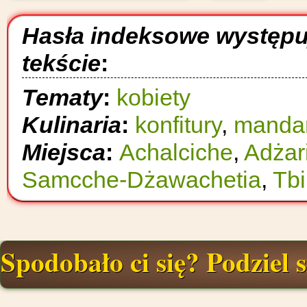
Hasła indeksowe występ
tekście
:
Tematy
:
kobiety
Kulinaria
:
konfitury
,
mandar
Miejsca
:
Achalciche
,
Adżar
Samcche-Dżawachetia
,
Tbi
Spodobało ci się? Podziel s