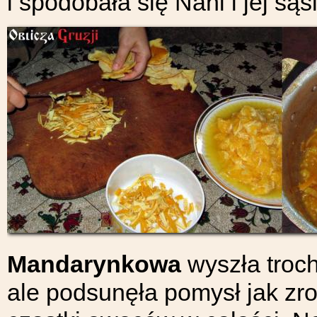
i spodobała się Nani i jej są
Mandarynkowa
wyszła troch
ale podsunęła pomysł jak zro