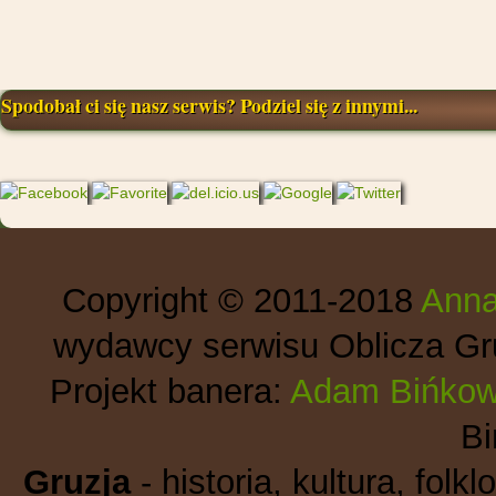
Spodobał ci się nasz serwis? Podziel się z innymi...
Copyright © 2011-2018
Anna
wydawcy serwisu Oblicza Gru
Projekt banera:
Adam Bińkow
B
Gruzja
- historia, kultura, folkl