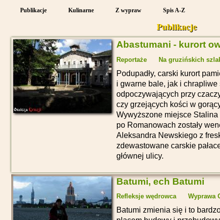
Publikacje
Kulinarne
Z wypraw
Spis A-Z
Publikacje
Abastumani - kurort 
Reportaże
Na gruzińskich szla
Podupadły, carski kurort pam
i gwarne bale, jak i chrapli
odpoczywających przy czaczy
czy grzejących kości w gorą
Wywyższone miejsce Stalina 
po Romanowach zostały wene
Aleksandra Newskiego z fresk
zdewastowane carskie pałace 
głównej ulicy.
Batumi, ech Batumi
Refleksje wędrowca
Wyprawa O
Batumi zmienia się i to bardz