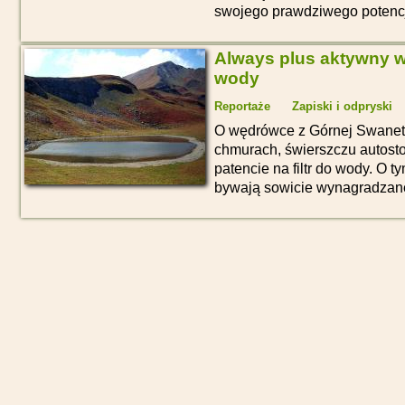
swojego prawdziwego potenc
Always plus aktywny węg
wody
Reportaże
Zapiski i odpryski
O wędrówce z Górnej Swaneti
chmurach, świerszczu autosto
patencie na filtr do wody. O t
bywają sowicie wynagradzan