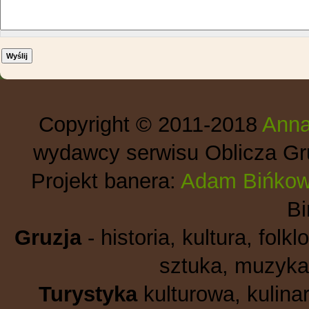
Copyright © 2011-2018
Anna
wydawcy serwisu Oblicza Gru
Projekt banera:
Adam Bińkow
B
Gruzja
- historia, kultura, folkl
sztuka, muzyka,
Turystyka
kulturowa, kulinar