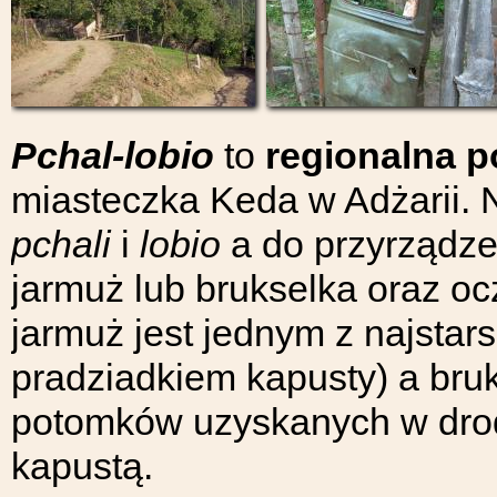
Pchal-lobio
to
regionalna p
miasteczka Keda w Adżarii. 
pchali
i
lobio
a do przyrządze
jarmuż lub brukselka oraz oc
jarmuż jest jednym z najstar
pradziadkiem kapusty) a bru
potomków uzyskanych w drod
kapustą.