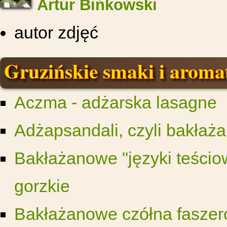
Artur Bińkowski
autor zdjęć
Gruzińskie smaki i aroma
Aczma - adżarska lasagne
Adżapsandali, czyli bakła
Bakłażanowe "języki teścio
gorzkie
Bakłażanowe czółna fasze