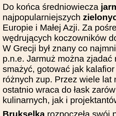
Do końca średniowiecza
jar
najpopularniejszych
zielony
Europie i Małej Azji. Za poś
wędrujących koczowników doc
W Grecji był znany co najmn
p.n.e. Jarmuż można zjadać 
smażyć, gotować jak kalafio
różnych zup. Przez wiele lat
ostatnio wraca do łask zar
kulinarnych, jak i projektant
Brukselka
rozpoczęła swój p