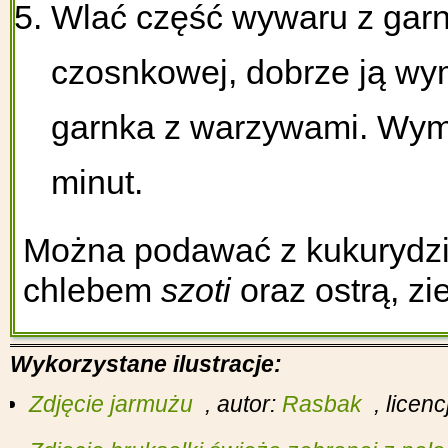
Wlać część wywaru z garn
czosnkowej, dobrze ją wy
garnka z warzywami. Wymi
minut.
Można podawać z kukurydz
chlebem
szoti
oraz ostrą, zi
Wykorzystane ilustracje:
Zdjęcie jarmużu
, autor:
Rasbak
, licen