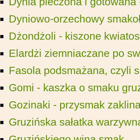
Dynia pieczona i gotowana 
Dyniowo-orzechowy smakoły
Dżondżoli - kiszone kwiatos
Elardżi ziemniaczane po s
Fasola podsmażana, czyli s
Gomi - kaszka o smaku gruzi
Gozinaki - przysmak zaklin
Gruzińska sałatka warzywn
Gruzińskiego wina smak