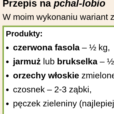
Przepis na
pchal-lobio
W moim wykonaniu wariant z
Produkty:
czerwona fasola
– ½ kg,
jarmuż
lub
brukselka
– ½
orzechy włoskie
zmielone
czosnek – 2-3 ząbki,
pęczek zieleniny (najlepie