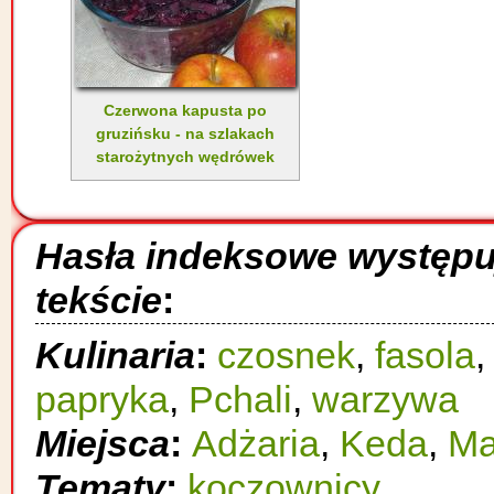
Czerwona kapusta po
gruzińsku - na szlakach
starożytnych wędrówek
Hasła indeksowe występ
tekście
:
Kulinaria
:
czosnek
,
fasola
papryka
,
Pchali
,
warzywa
Miejsca
:
Adżaria
,
Keda
,
Ma
Tematy
:
koczownicy