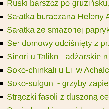
Ruski barszcz po gruzińsku,
Sałatka buraczana Heleny A
Sałatka ze smażonej papry
Ser domowy odciśnięty z pr
Sinori u Taliko - adżarskie 
Soko-chinkali u Lii w Achal
Soko-sulguni - grzyby zapie
Strączki fasoli z duszoną ce