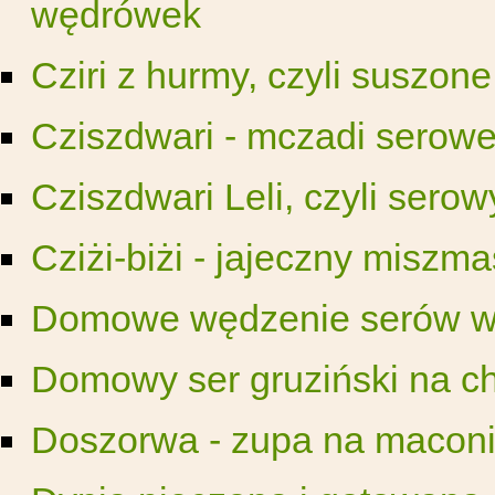
wędrówek
Cziri z hurmy, czyli suszone
Cziszdwari - mczadi serow
Cziszdwari Leli, czyli serow
Cziżi-biżi - jajeczny miszm
Domowe wędzenie serów w 
Domowy ser gruziński na c
Doszorwa - zupa na macon