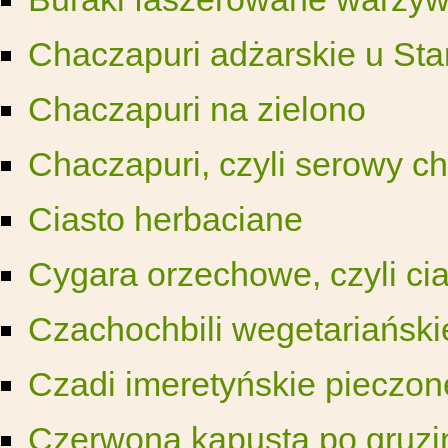
Chaczapuri adżarskie u Sta
Chaczapuri na zielono
Chaczapuri, czyli serowy ch
Ciasto herbaciane
Cygara orzechowe, czyli c
Czachochbili wegetariański
Czadi imeretyńskie pieczone
Czerwona kapusta po gruziń