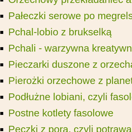
Pałeczki serowe po megrel
Pchal-lobio z brukselką
Pchali - warzywna kreatyw
Pieczarki duszone z orzec
Pierożki orzechowe z plane
Podłużne lobiani, czyli faso
Postne kotlety fasolowe
Pęczki z pora, czyli potraw