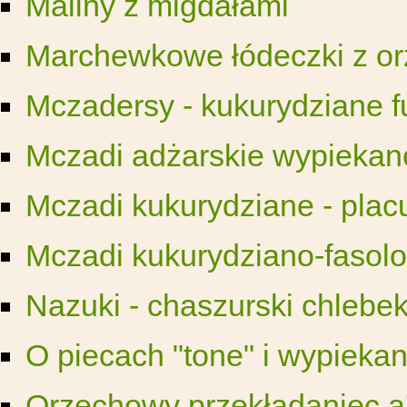
Maliny z migdałami
Marchewkowe łódeczki z o
Mczadersy - kukurydziane fu
Mczadi adżarskie wypiekan
Mczadi kukurydziane - placu
Mczadi kukurydziano-fasol
Nazuki - chaszurski chlebe
O piecach "tone" i wypiekan
Orzechowy przekładaniec a