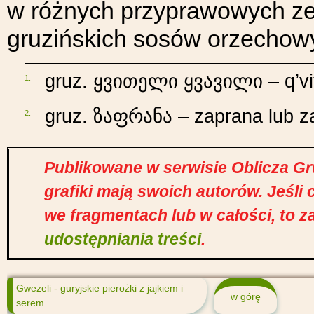
w różnych przyprawowych ze
gruzińskich sosów orzechow
gruz. ყვითელი ყვავილი – q’vitel
1.
gruz. ზაფრანა – zaprana lub z
2.
Publikowane w serwisie Oblicza Gruz
grafiki mają swoich autorów. Jeśli
we fragmentach lub w całości, to z
udostępniania treści
.
Gwezeli - guryjskie pierożki z jajkiem i
w górę
serem