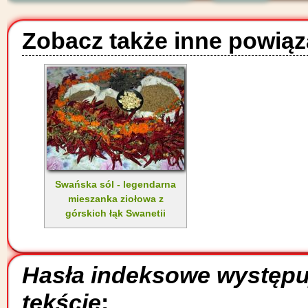
Zobacz także inne powiąz
Swańska sól - legendarna
mieszanka ziołowa z
górskich łąk Swanetii
Hasła indeksowe występ
tekście
: