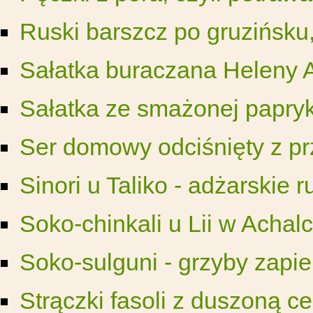
Ruski barszcz po gruzińsku,
Sałatka buraczana Heleny A
Sałatka ze smażonej papry
Ser domowy odciśnięty z pr
Sinori u Taliko - adżarskie 
Soko-chinkali u Lii w Achal
Soko-sulguni - grzyby zapie
Strączki fasoli z duszoną ce