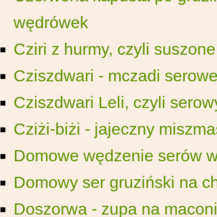
wędrówek
Cziri z hurmy, czyli suszone
Cziszdwari - mczadi serow
Cziszdwari Leli, czyli serow
Cziżi-biżi - jajeczny miszm
Domowe wędzenie serów w 
Domowy ser gruziński na c
Doszorwa - zupa na macon