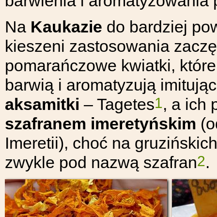
barwienia i aromatyzowania 
Na
Kaukazie
do bardziej po
kieszeni zastosowania zaczę
pomarańczowe kwiatki, które
barwią i aromatyzują imitują
1
aksamitki
– Tagetes
, a ich
szafranem imeretyńskim
(o
Imeretii), choć na gruziński
2
zwykle pod nazwą szafran
.