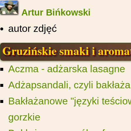
Artur Bińkowski
autor zdjęć
Gruzińskie smaki i aroma
Aczma - adżarska lasagne
Adżapsandali, czyli bakła
Bakłażanowe "języki teścio
gorzkie