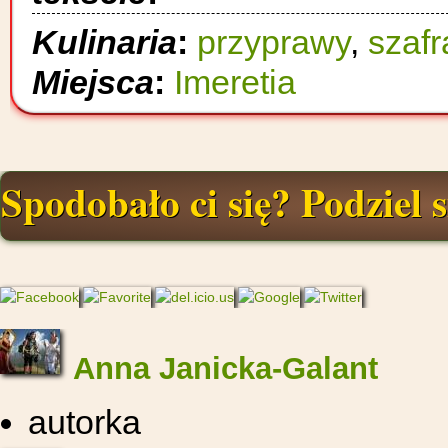
Kulinaria
:
przyprawy
,
szafr
Miejsca
:
Imeretia
Spodobało ci się? Podziel s
Anna Janicka-Galant
autorka