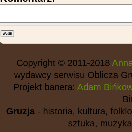
Copyright © 2011-2018
Anna
wydawcy serwisu Oblicza Gru
Projekt banera:
Adam Bińkow
B
Gruzja
- historia, kultura, folkl
sztuka, muzyka,