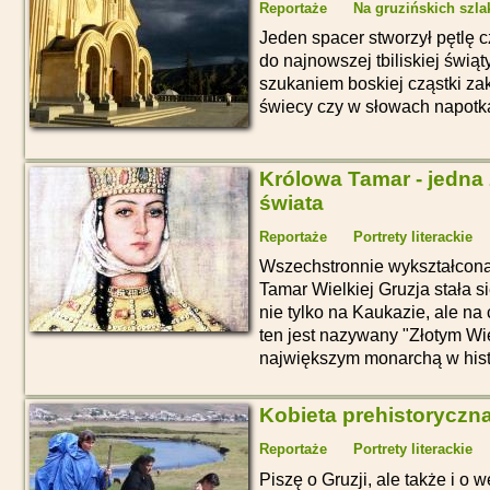
Reportaże
Na gruzińskich szla
Jeden spacer stworzył pętlę 
do najnowszej tbiliskiej świą
szukaniem boskiej cząstki za
świecy czy w słowach napotk
Królowa Tamar - jedna
świata
Reportaże
Portrety literackie
Wszechstronnie wykształcona
Tamar Wielkiej Gruzja stała s
nie tylko na Kaukazie, ale n
ten jest nazywany "Złotym Wi
największym monarchą w histor
Kobieta prehistoryczna
Reportaże
Portrety literackie
Piszę o Gruzji, ale także i o