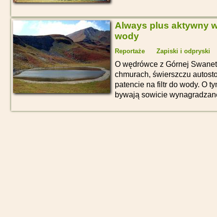
Always plus aktywny węg
wody
Reportaże
Zapiski i odpryski
O wędrówce z Górnej Swaneti
chmurach, świerszczu autosto
patencie na filtr do wody. O t
bywają sowicie wynagradzan