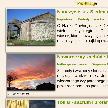
Publikacje
Nauczycielki z Siedmi
Reportaże
Portrety literackie
O “Nadziei” pełnej nadziei, 
wieloetnicznym regionie. O na
wiosce, której nazwy się zmien
o nauczycielkach bajki opowi
Noworoczny zachód s
Refleksje wędrowca
Wyprawa O
Zachody i wschody słońca są
umykają uwadze – ot, są. Jed
wieczornego czy porannego s
powszedniości i po prostu za
wto, 01/01/2013
Tbilisi - sacrum i prof