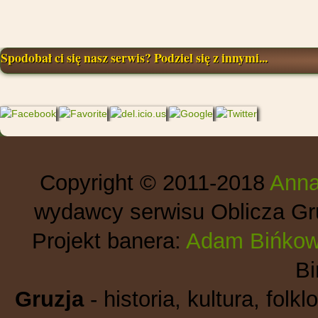
Spodobał ci się nasz serwis? Podziel się z innymi...
Copyright © 2011-2018
Anna
wydawcy serwisu Oblicza Gru
Projekt banera:
Adam Bińkow
B
Gruzja
- historia, kultura, folkl