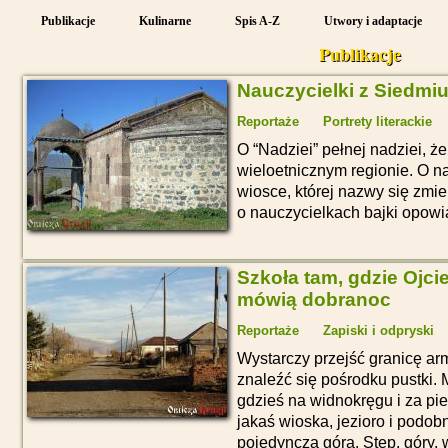
Publikacje
Kulinarne
Spis A-Z
Utwory i adaptacje
Publikacje
Nauczycielki z Siedmi
Reportaże
Portrety literackie
O “Nadziei” pełnej nadziei, 
wieloetnicznym regionie. O na
wiosce, której nazwy się zmien
o nauczycielkach bajki opowi
Szkoła tam, gdzie Ojci
mówią dobranoc
Reportaże
Zapiski i odpryski
Wystarczy przejść granicę ar
znaleźć się pośrodku pustki. 
gdzieś na widnokręgu i za p
jakaś wioska, jezioro i podo
pojedyncza góra. Step, góry, 