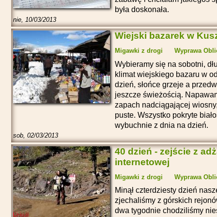
była doskonała.
nie, 10/03/2013
Wiejski bazarek w Kus
Migawki z drogi
Wyprawa Obli
Wybieramy się na sobotni, d
klimat wiejskiego bazaru w o
dzień, słońce grzeje a przedw
jeszcze świeżością. Napawa
zapach nadciągającej wiosny,
puste. Wszystko pokryte białoś
wybuchnie z dnia na dzień.
sob, 02/03/2013
40 dzień - zejście z ad
internetowej
Migawki z drogi
Wyprawa Obli
Minął czterdziesty dzień nasz
zjechaliśmy z górskich rejon
dwa tygodnie chodziliśmy nie