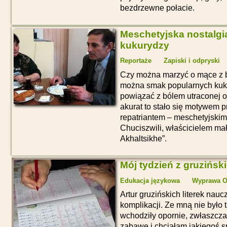
bezdrzewne połacie.
Meschetyjska nostalgia
kukurydzy
Reportaże
Zapiski i odpryski
Czy można marzyć o mące z b
można smak popularnych kuk
powiązać z bólem utraconej 
akurat to stało się motywem
repatriantem – meschetyjsk
Chuciszwili, właścicielem mał
Akhaltsikhe”.
Mój tydzień z gruzińsk
Edukacja językowa
Wyprawa Ob
Artur gruzińskich literek nauc
komplikacji. Ze mną nie było 
wchodziły opornie, zwłaszcza
zabawę i chciałam jakiegoś 