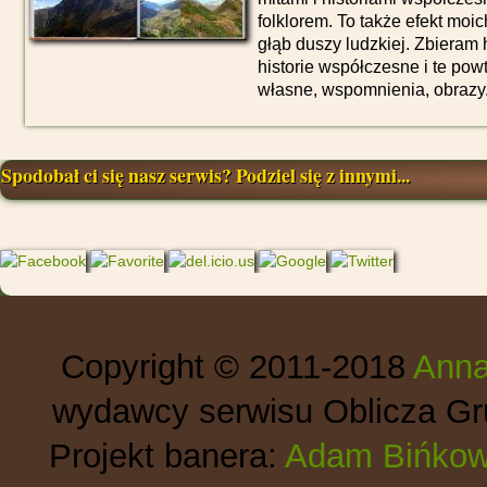
folklorem. To także efekt moic
głąb duszy ludzkiej. Zbieram h
historie współczesne i te pow
własne, wspomnienia, obrazy.
Spodobał ci się nasz serwis? Podziel się z innymi...
Copyright © 2011-2018
Anna
wydawcy serwisu Oblicza Gru
Projekt banera:
Adam Bińkow