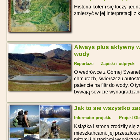
Historia kołem się toczy, je
zmierzyć w jej interpretacji z
Always plus aktywny węg
wody
Reportaże
Zapiski i odpryski
O wędrówce z Górnej Swaneti
chmurach, świerszczu autosto
patencie na filtr do wody. O t
bywają sowicie wynagradzan
Jak to się wszystko za
Informator projektu
Projekt Ob
Książka i strona zrodziły się z
mieszkańcami, jej przeszłości
mitami i historiami współczes