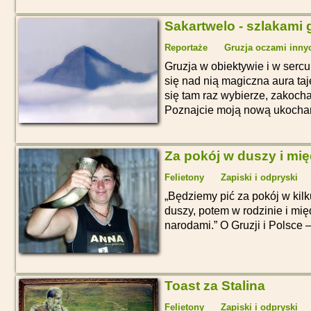
Sakartwelo - szlakami 
Reportaże
Gruzja oczami inny
Gruzja w obiektywie i w serc
się nad nią magiczna aura taj
się tam raz wybierze, zakocha
Poznajcie moją nową ukochan
Za pokój w duszy i mi
Felietony
Zapiski i odpryski
Będziemy pić za pokój w kilk
duszy, potem w rodzinie i mi
narodami.
O Gruzji i Polsce –
Toast za Stalina
Felietony
Zapiski i odpryski