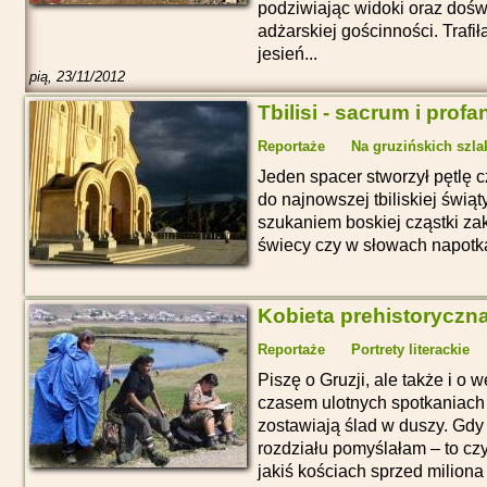
podziwiając widoki oraz dośw
adżarskiej gościnności. Trafi
jesień...
pią, 23/11/2012
Tbilisi - sacrum i prof
Reportaże
Na gruzińskich szla
Jeden spacer stworzył pętlę 
do najnowszej tbiliskiej świą
szukaniem boskiej cząstki za
świecy czy w słowach napotk
Kobieta prehistoryczna
Reportaże
Portrety literackie
Piszę o Gruzji, ale także i o
czasem ulotnych spotkaniach 
zostawiają ślad w duszy. Gdy 
rozdziału pomyślałam – to c
jakiś kościach sprzed miliona 