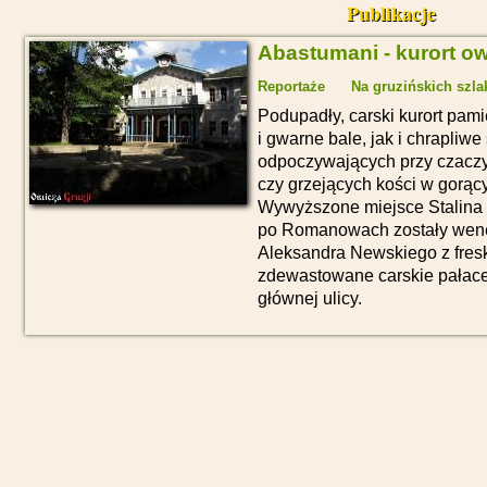
Publikacje
Abastumani - kurort 
Reportaże
Na gruzińskich szla
Podupadły, carski kurort pam
i gwarne bale, jak i chrapli
odpoczywających przy czaczy
czy grzejących kości w gorą
Wywyższone miejsce Stalina 
po Romanowach zostały wene
Aleksandra Newskiego z fresk
zdewastowane carskie pałace 
głównej ulicy.