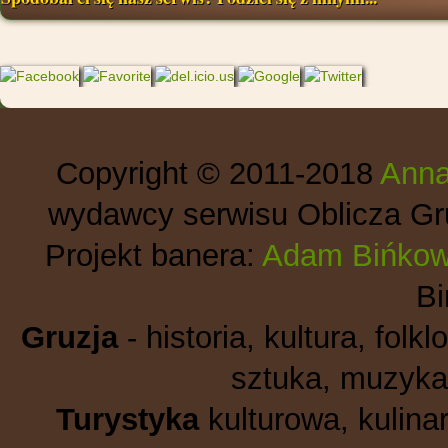
Copyright © 2011-2018
Anna
wydawcy serwisu Oblicza Gru
Projekt banera:
Adam Bińkow
B
Gruzja
- historia, kultura, folkl
sztuka, muzyka,
Turystyka
kulturowa, kulinar