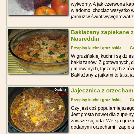
wytworny. A jak czerwona kapu
wiadomo, chociaż wszystko ws
jarmuż w świat wywędrował z
Bakłażany zapiekane z
Nasreddin
Przepisy kuchni gruzińskiej
Gr
W gruzińskiej kuchni są dziesi
bakłażanów. Z gotowanych, d
grillowanych, łączonych z ró
Bakłażany z jajkami to taka j
Jajecznica z orzecham
Przepisy kuchni gruzińskiej
Gr
Czy jest coś popularniejszego
Jest prosta nawet dla zupełn
zawsze się uda. Wersja gruziń
dodanymi orzechami i zapiek