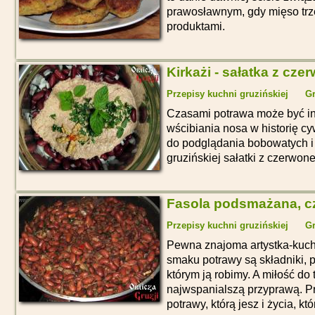
prawosławnym, gdy mięso trz
produktami.
Kirkażi - sałatka z czer
Przepisy kuchni gruzińskiej
Gr
Czasami potrawa może być in
wścibiania nosa w historię c
do podglądania bobowatych i
gruzińskiej sałatki z czerwonej
Fasola podsmażana, cz
Przepisy kuchni gruzińskiej
Gr
Pewna znajoma artystka-kuch
smaku potrawy są składniki, 
którym ją robimy. A miłość do 
najwspanialszą przyprawą. Pr
potrawy, którą jesz i życia, któ