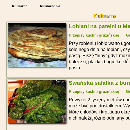
Kulinarne
Kulinarne a-z
Kulinarne
Lobiani na patelni u M
Przepisy kuchni gruzińskiej
Gr
Przy robieniu lobio warto ugot
kolejnego dnia na lobiani, cz
pastą. Piszę “niby” gdyż moż
bułeczki, placki i bagietki, k
pasta.
Swańska sałatka z bur
Przepisy kuchni gruzińskiej
Gr
Powyżej 2 tysięcy metrów ch
może być pod dostatkiem. Wys
które chłodów i krótkiego okr
nich należą różne odmiany bu