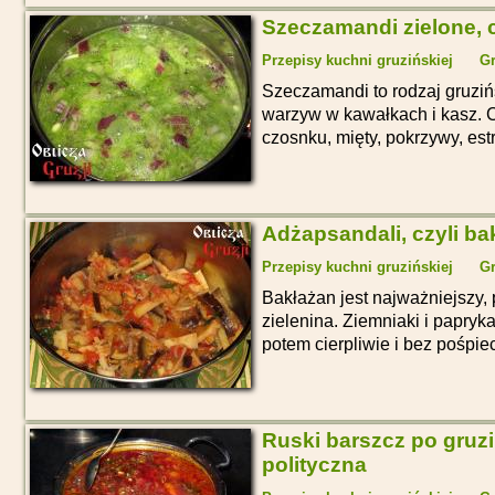
Szeczamandi zielone, c
Przepisy kuchni gruzińskiej
Gr
Szeczamandi to rodzaj gruziń
warzyw w kawałkach i kasz. Cz
czosnku, mięty, pokrzywy, estra
Adżapsandali, czyli b
Przepisy kuchni gruzińskiej
Gr
Bakłażan jest najważniejszy, 
zielenina. Ziemniaki i papry
potem cierpliwie i bez pośpie
Ruski barszcz po gruzi
polityczna