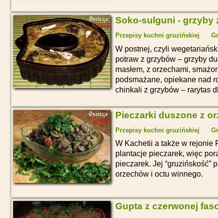
Soko-sulguni - grzyby 
Przepisy kuchni gruzińskiej
Gr
W postnej, czyli wegetariański
potraw z grzybów – grzyby du
masłem, z orzechami, smażone
podsmażane, opiekane nad r
chinkali z grzybów – rarytas dl
Pieczarki duszone z o
Przepisy kuchni gruzińskiej
Gr
W Kachetii a także w rejonie 
plantacje pieczarek, więc por
pieczarek. Jej “gruzińskość” 
orzechów i octu winnego.
Gupta z czerwonej faso