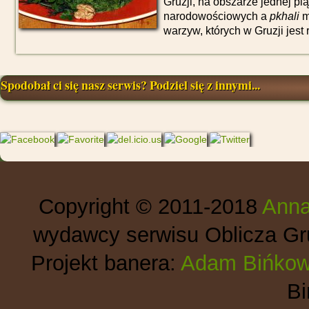
Gruzji, na obszarze jednej pią
narodowościowych a
pkhali
m
warzyw, których w Gruzji jest
Spodobał ci się nasz serwis? Podziel się z innymi...
Copyright © 2011-2018
Anna
wydawcy serwisu Oblicza Gru
Projekt banera:
Adam Bińkow
B