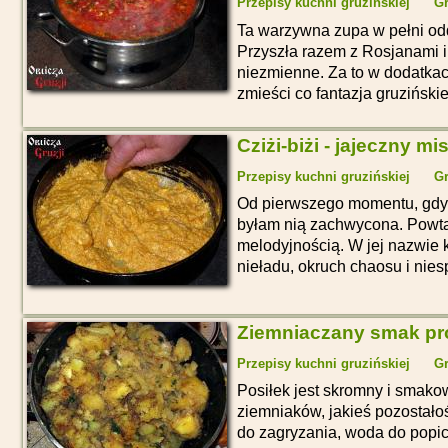
Przepisy kuchni gruzińskiej
Gr
Ta warzywna zupa w pełni odda
Przyszła razem z Rosjanami 
niezmienne. Za to w dodatkach
zmieści co fantazja gruziński
Cziżi-biżi - jajeczny m
Przepisy kuchni gruzińskiej
Gr
Od pierwszego momentu, gdy 
byłam nią zachwycona. Powta
melodyjnością. W jej nazwie k
nieładu, okruch chaosu i nie
Ziemniaczany smak pr
Przepisy kuchni gruzińskiej
Gr
Posiłek jest skromny i smakow
ziemniaków, jakieś pozostałoś
do zagryzania, woda do popici