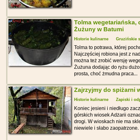
Tolma wegetariańska, c
Żużuny w Batumi
Historie kulinarne
Gruzińskie 
Tolma to potrawa, której poch
Najczęściej robiona jest z n
można też zrobić wersję weget
Żużuna dodając do ryżu dużo 
prosta, choć żmudna praca...
Zajrzyjmy do spiżarni 
Historie kulinarne
Zapiski i od
Koniec jesieni i niedługo za
górskich wiosek Adżarii ozna
drogi. W wioskach nie ma skl
niewiele i słabo zaopatrzone.