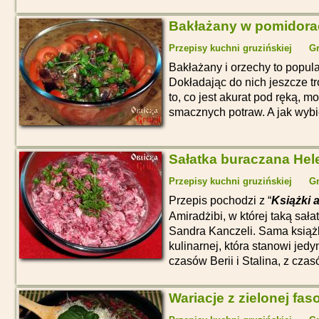
Bakłażany w pomidorac
Przepisy kuchni gruzińskiej
Gr
Bakłażany i orzechy to popula
Dokładając do nich jeszcze t
to, co jest akurat pod ręką, 
smacznych potraw. A jak wybie
Sałatka buraczana Hel
Przepisy kuchni gruzińskiej
Gr
Przepis pochodzi z “
Książki 
Amiradżibi, w której taką sałat
Sandra Kanczeli. Sama książ
kulinarnej, która stanowi jedy
czasów Berii i Stalina, z czas
Wariacje z zielonej fas