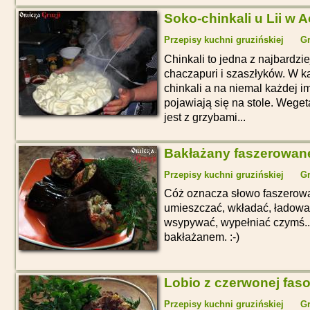
Soko-chinkali u Lii w 
Przepisy kuchni gruzińskiej
Gr
Chinkali to jedna z najbardzi
chaczapuri i szaszłyków. W 
chinkali a na niemal każdej 
pojawiają się na stole. Wege
jest z grzybami...
Bakłażany faszerowan
Przepisy kuchni gruzińskiej
Gr
Cóż oznacza słowo faszerow
umieszczać, wkładać, ładowa
wsypywać, wypełniać czymś...
bakłażanem. :-)
Lobio z czerwonej faso
Przepisy kuchni gruzińskiej
Gr