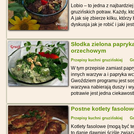
Lobio – to jedna z najbardzie
gruzińskich potraw. Każdy, kto
A jak się zbierze kilku, którzy b
dyskusja jak je robić i jaki j
Słodka zielona papryk
orzechowym
Przepisy kuchni gruzińskiej
Gr
W tym przepisie zamiast pap
innych warzyw a i papryka wc
Gwoździem programu jest sos 
warzywa nabierają duszy i w
potrawie jest jedna ciekawostk
Postne kotlety fasolow
Przepisy kuchni gruzińskiej
Gr
Kotlety fasolowe (mogą być t
to danie dawniej ściśle związ