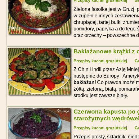
Przepisy kuchni gruzińskiej
Gr
Zielona fasolka jest w Gruzji 
w zupełnie innych zestawieni
chrupiącej, tartej bułki zrumi
pomidory, papryka a do tego ś
oraz orzechy – powszechne do
Bakłażanowe krążki z 
Przepisy kuchni gruzińskiej
Gr
Z Chin i Indii przez Azję Mnie
następnie do Europy i Ameryki
bakłażan
! Co prawda może mi
żółtą, zieloną, białą, pomar
środku jest zawsze biały.
Czerwona kapusta po g
starożytnych wędrówe
Przepisy kuchni gruzińskiej
Gr
Przepis prosty, składniki nied