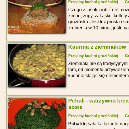
Przepisy kuchni gruzińskiej
Gr
Czego z fasoli zrobić nie moż
zimno, zupy, zakąski i kotlety
gruzińsku. Jest też prosta i 
zrobienia w 10 minut, jeśli m
Kaurma z ziemniaków
Przepisy kuchni gruzińskiej
Gr
Ziemniaki nie są tradycyjnym
tam, od momentu przywiezieni
kuchnię stając się elementem
Pchali - warzywna kr
sosie
Przepisy kuchni gruzińskiej
Gr
Pchali
to sałatka tak internac