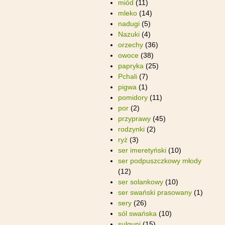
miód
(11)
mleko
(14)
nadugi
(5)
Nazuki
(4)
orzechy
(36)
owoce
(38)
papryka
(25)
Pchali
(7)
pigwa
(1)
pomidory
(11)
por
(2)
przyprawy
(45)
rodzynki
(2)
ryż
(3)
ser imeretyński
(10)
ser podpuszczkowy młody
(12)
ser solankowy
(10)
ser swański prasowany
(1)
sery
(26)
sól swańska
(10)
sulguni
(15)