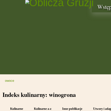
Wstę
owoce
Indeks kulinarny: winogrona
Kulinarne
Kulinarne a-z
Inne publikacje
Utwory i adap