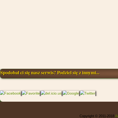
Spodobał ci się nasz serwis? Podziel się z innymi...
Copyright © 2011-2018
A