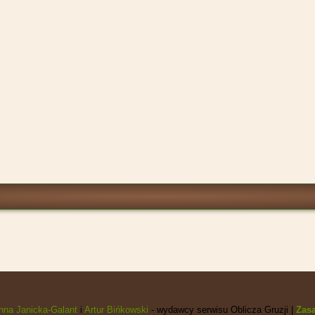
nna Janicka-Galant
i
Artur Bińkowski
- wydawcy serwisu Oblicza Gruzji |
Zasa