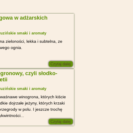
agowa w adżarskich
uzińskie smaki i aromaty
 zieloności, lekka i subtelna, ze
wego ognia.
Czytaj dalej
gronowy, czyli słodko-
tii
uzińskie smaki i aromaty
kwaśnawe winogrona, których kiście
dkie dojrzałe jeżyny, których krzaki
przegrody w polu. I jeszcze trochę
kwintności...
Czytaj dalej