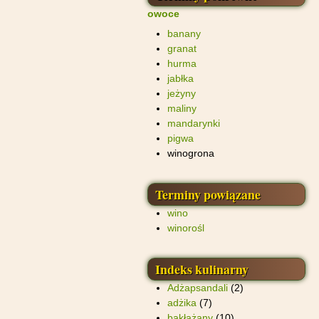
owoce
banany
granat
hurma
jabłka
jeżyny
maliny
mandarynki
pigwa
winogrona
Terminy powiązane
wino
winorośl
Indeks kulinarny
Adżapsandali
(2)
adżika
(7)
bakłażany
(10)