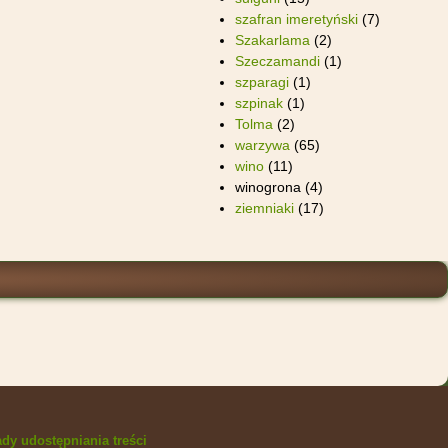
szafran imeretyński
(7)
Szakarlama
(2)
Szeczamandi
(1)
szparagi
(1)
szpinak
(1)
Tolma
(2)
warzywa
(65)
wino
(11)
winogrona
(4)
ziemniaki
(17)
dy udostępniania treści