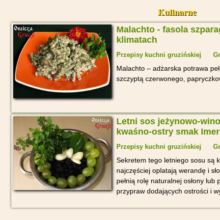
Kulinarne
Malachto - fasola szpar
klimatach
Przepisy kuchni gruzińskiej
Gr
Malachto – adżarska potrawa pełna
szczyptą czerwonego, papryczko
Letni sos jeżynowo-wino
kwaśno-ostry smak Imere
Przepisy kuchni gruzińskiej
Gr
Sekretem tego letniego sosu są 
najczęściej oplatają werandę i sło
pełnią rolę naturalnej osłony lub 
przypraw dodających ostrości i wy