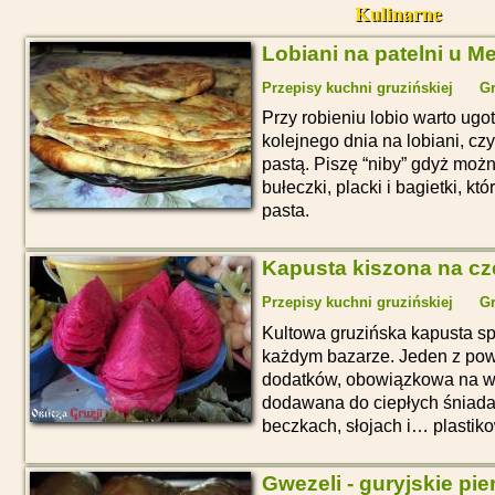
Kulinarne
Lobiani na patelni u M
Przepisy kuchni gruzińskiej
Gr
Przy robieniu lobio warto ugot
kolejnego dnia na lobiani, cz
pastą. Piszę “niby” gdyż moż
bułeczki, placki i bagietki, k
pasta.
Kapusta kiszona na c
Przepisy kuchni gruzińskiej
Gr
Kultowa gruzińska kapusta s
każdym bazarze. Jeden z po
dodatków, obowiązkowa na wi
dodawana do ciepłych śniadań
beczkach, słojach i… plastik
Gwezeli - guryjskie pie