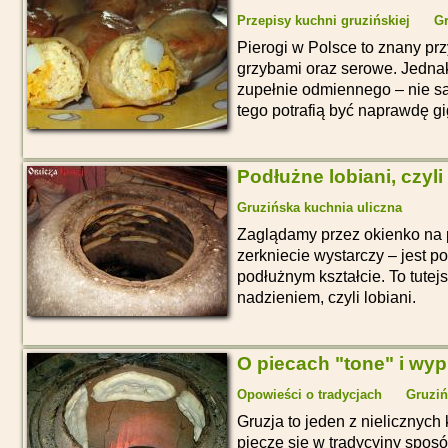
Przepisy kuchni gruzińskiej
Gr
Pierogi w Polsce to znany prz
grzybami oraz serowe. Jednak
zupełnie odmiennego – nie są
tego potrafią być naprawdę g
Podłużne lobiani, czyli
Gruzińska kuchnia uliczna
Zaglądamy przez okienko na 
zerkniecie wystarczy – jest po
podłużnym kształcie. To tutej
nadzieniem, czyli lobiani.
O piecach "tone" i wyp
Opowieści o tradycjach
Gruziń
Gruzja to jeden z nielicznych
piecze się w tradycyjny sposó