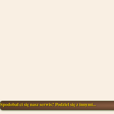
Spodobał ci się nasz serwis? Podziel się z innymi...