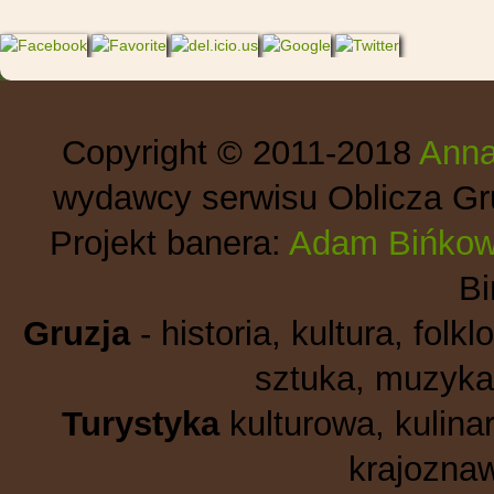
Copyright © 2011-2018
Anna
wydawcy serwisu Oblicza Gru
Projekt banera:
Adam Bińkow
B
Gruzja
- historia, kultura, folkl
sztuka, muzyka,
Turystyka
kulturowa, kulinar
krajoznaw