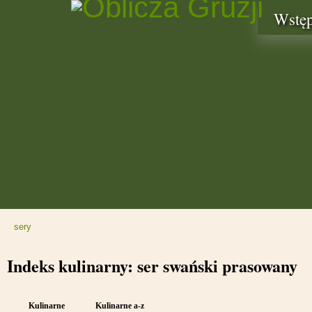
Wstę
sery
Indeks kulinarny: ser swański prasowany
Kulinarne
Kulinarne a-z