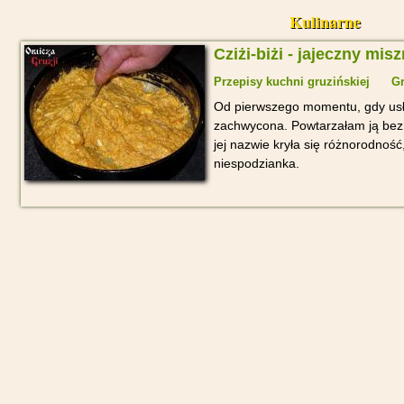
Kulinarne
Cziżi-biżi - jajeczny mis
Przepisy kuchni gruzińskiej
Gr
Od pierwszego momentu, gdy usł
zachwycona. Powtarzałam ją bez
jej nazwie kryła się różnorodność
niespodzianka.