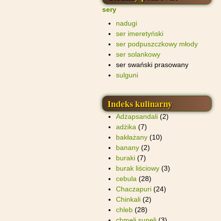
sery
nadugi
ser imeretyński
ser podpuszczkowy młody
ser solankowy
ser swański prasowany
sulguni
Indeks kulinarny
Adżapsandali
(2)
adżika
(7)
bakłażany
(10)
banany
(2)
buraki
(7)
burak liściowy
(3)
cebula
(28)
Chaczapuri
(24)
Chinkali
(2)
chleb
(28)
chmeli suneli
(3)