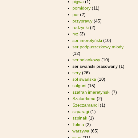
pigwa
(1)
pomidory
(11)
por
(2)
przyprawy
(45)
rodzynki
(2)
ryż
(3)
ser imeretyński
(10)
ser podpuszczkowy młody
(12)
ser solankowy
(10)
ser swański prasowany
(1)
sery
(26)
sól swańska
(10)
sulguni
(15)
szafran imeretyński
(7)
Szakarlama
(2)
Szeczamandi
(1)
szparagi
(1)
szpinak
(1)
Tolma
(2)
warzywa
(65)
wino
(11)