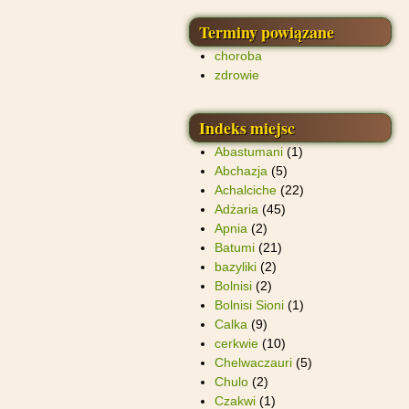
Terminy powiązane
choroba
zdrowie
Indeks miejsc
Abastumani
(1)
Abchazja
(5)
Achalciche
(22)
Adżaria
(45)
Apnia
(2)
Batumi
(21)
bazyliki
(2)
Bolnisi
(2)
Bolnisi Sioni
(1)
Calka
(9)
cerkwie
(10)
Chelwaczauri
(5)
Chulo
(2)
Czakwi
(1)