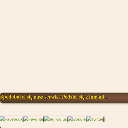
Spodobał ci się nasz serwis? Podziel się z innymi...