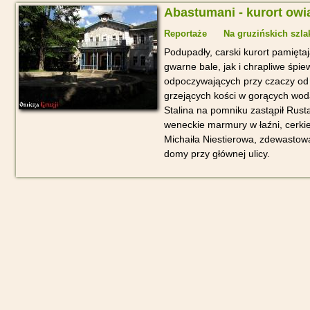
Abastumani - kurort ow
Reportaże
Na gruzińskich szla
Podupadły, carski kurort pamięta
gwarne bale, jak i chrapliwe śp
odpoczywających przy czaczy od 
grzejących kości w gorących wo
Stalina na pomniku zastąpił Rus
weneckie marmury w łaźni, cerki
Michaiła Niestierowa, zdewastowa
domy przy głównej ulicy.