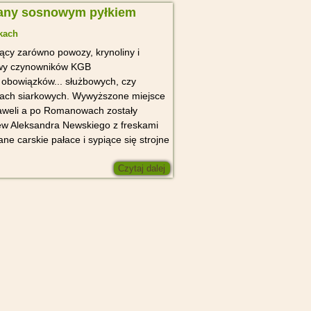
iany sosnowym pyłkiem
kach
jący zarówno powozy, krynoliny i
iewy czynowników KGB
obowiązków... służbowych, czy
dach siarkowych. Wywyższone miejsce
taweli a po Romanowach zostały
ew Aleksandra Newskiego z freskami
ne carskie pałace i sypiące się strojne
Czytaj dalej