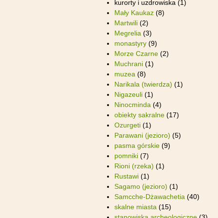
kurorty i uzdrowiska
(1)
Mały Kaukaz
(8)
Martwili
(2)
Megrelia
(3)
monastyry
(9)
Morze Czarne
(2)
Muchrani
(1)
muzea
(8)
Narikala (twierdza)
(1)
Nigazeuli
(1)
Ninocminda
(4)
obiekty sakralne
(17)
Ozurgeti
(1)
Parawani (jezioro)
(5)
pasma górskie
(9)
pomniki
(7)
Rioni (rzeka)
(1)
Rustawi
(1)
Sagamo (jezioro)
(1)
Samcche-Dżawachetia
(40)
skalne miasta
(15)
stanowiska archeologiczne
(3)