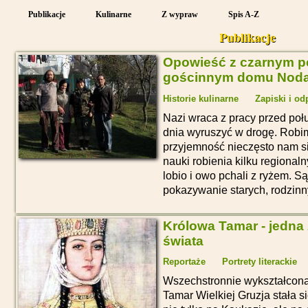
Publikacje
Kulinarne
Z wypraw
Spis A-Z
Publikacje
Opowieść z czarnym pc
gościnnym domu Nodar
Historie kulinarne
Zapiski i od
Nazi wraca z pracy przed poł
dnia wyruszyć w drogę. Robimy
przyjemność nieczęsto nam si
nauki robienia kilku regional
lobio i owo pchali z ryżem. Są
pokazywanie starych, rodzinn
Królowa Tamar - jedna
świata
Reportaże
Portrety literackie
Wszechstronnie wykształcona
Tamar Wielkiej Gruzja stała s