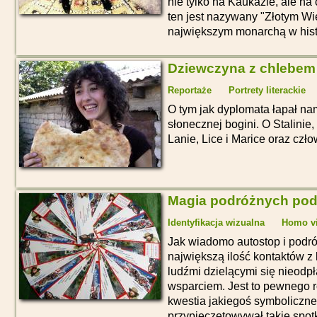
nie tylko na Kaukazie, ale n
ten jest nazywany "Złotym Wi
największym monarchą w histor
Dziewczyna z chlebem
Reportaże
Portrety literackie
O tym jak dyplomata łapał na
słonecznej bogini. O Stalinie, 
Lanie, Lice i Marice oraz czł
Magia podróżnych po
Identyfikacja wizualna
Homo via
Jak wiadomo autostop i podró
największą ilość kontaktów z 
ludźmi dzielącymi się nieodp
wsparciem. Jest to pewnego r
kwestia jakiegoś symboliczne
przypieczętowywał takie spotk