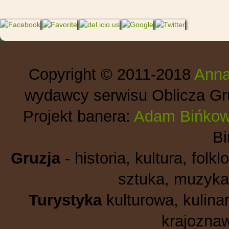
Copyright © 2011-2018
Anna
wydawcy serwisu Oblicza Gru
Projekt banera:
Adam Bińkow
B
Gruzja
- historia, kultura, folkl
sztuka, muzyka,
Turystyka
kulturowa, kulinar
krajoznaw