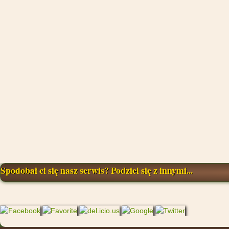
Spodobał ci się nasz serwis? Podziel się z innymi...