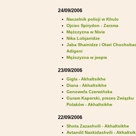
24/09/2006
Naczelnik policji w Khulo
Ojciec Spirydon - Zarzma
Mężczyzna w Nivie
Nika Lobjanidze
Jaba Shainidze i Otari Chochobad
Adigeni
Mężczyzna w jeepie
23/09/2006
Gigla - Akhaltsikhe
Diana - Akhaltsikhe
Genowefa Czerwińska
Guram Kaperski, prezes Związku
Polaków - Akhaltsikhe
22/09/2006
Shota Zazashvili - Akhaltsikhe
Avtandil Naskidashvili - Akhaltsi