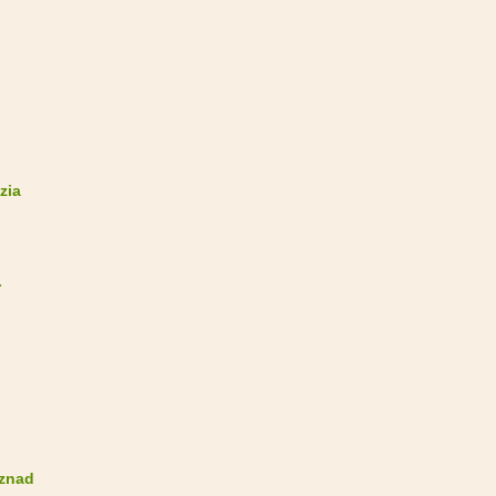
zia
-
 znad