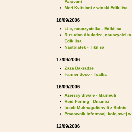
Paravani
Meri Kvitsiani z wioski Edikilisa
18/09/2006
Lile, nauczycielka - Edikilisa
Rusudan Abuładze, nauczycielka 
Edikilisa
Nastolatek - Tikilisa
17/09/2006
Zaza Bakradze
Farmer Soso - Tsalka
16/09/2006
Azerscy drwale - Marneuli
Reid Ferring - Dmanisi
Ioseb Mukhagulishvili z Bolnisi
Pracownik informacji kolejowej w 
12/09/2006