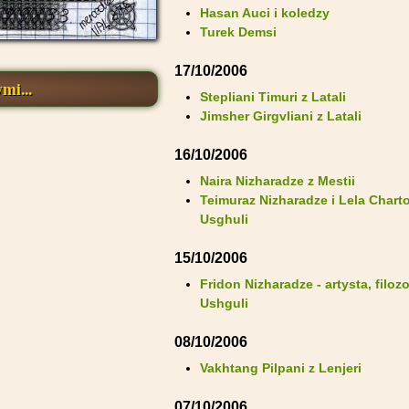
Hasan Auci i koledzy
Turek Demsi
17/10/2006
mi...
Stepliani Timuri z Latali
Jimsher Girgvliani z Latali
16/10/2006
Naira Nizharadze z Mestii
Teimuraz Nizharadze i Lela Charto
Usghuli
15/10/2006
Fridon Nizharadze - artysta, filozo
Ushguli
08/10/2006
Vakhtang Pilpani z Lenjeri
07/10/2006