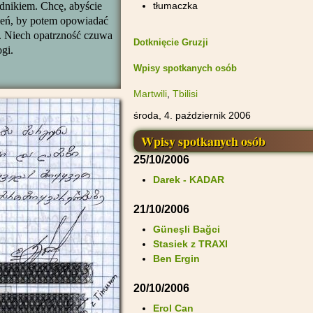
tłumaczka
dnikiem. Chcę, abyście
ażeń, by potem opowiadać
i. Niech opatrzność czuwa
Dotknięcie Gruzji
gi.
Wpisy spotkanych osób
Martwili
,
Tbilisi
środa, 4. październik 2006
Wpisy spotkanych osób
25/10/2006
Darek - KADAR
21/10/2006
Güneşli Bağci
Stasiek z TRAXI
Ben Ergin
20/10/2006
Erol Can