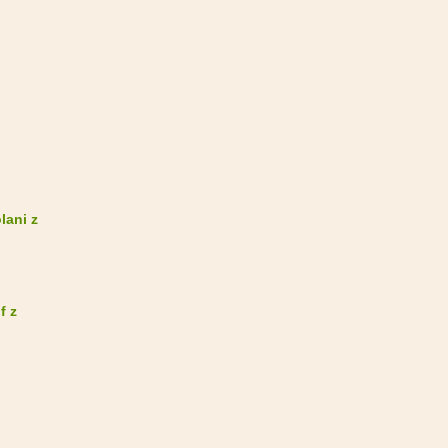
lani z
f z