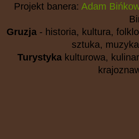
Projekt banera:
Adam Bińkow
B
Gruzja
- historia, kultura, folkl
sztuka, muzyka,
Turystyka
kulturowa, kulinar
krajoznaw