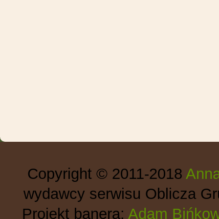
Copyright © 2011-2018
Anna
wydawcy serwisu Oblicza Gru
Projekt banera:
Adam Bińkow