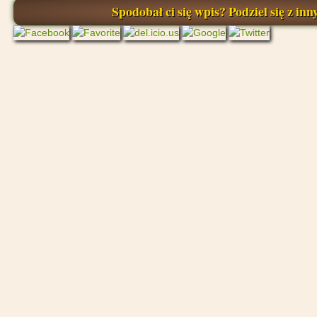
Spodobał ci się wpis? Podziel się z inny