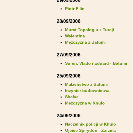
29/09/2006
Piotr Filin
28/09/2006
Murat Topaloglu z Turcji
Walentina
Mężczyzna z Batumi
27/09/2006
Suren, Vlado i Eduard - Batumi
25/09/2006
Małżeństwo z Batumi
Inżynier budownictwa
Shalva
Mężczyzna w Khulo
24/09/2006
Naczelnik policji w Khulo
Ojciec Spirydon - Zarzma