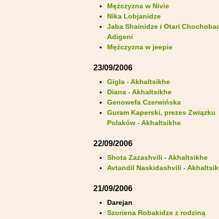
Mężczyzna w Nivie
Nika Lobjanidze
Jaba Shainidze i Otari Chochobad
Adigeni
Mężczyzna w jeepie
23/09/2006
Gigla - Akhaltsikhe
Diana - Akhaltsikhe
Genowefa Czerwińska
Guram Kaperski, prezes Związku
Polaków - Akhaltsikhe
22/09/2006
Shota Zazashvili - Akhaltsikhe
Avtandil Naskidashvili - Akhaltsi
21/09/2006
Darejan
Szoriena Robakidze z rodziną