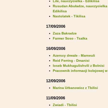
Lile, nauczycielka - Edikilisa
Rusudan Abuładze, nauczycielka 
Edikilisa
Nastolatek - Tikilisa
17/09/2006
Zaza Bakradze
Farmer Soso - Tsalka
16/09/2006
Azerscy drwale - Marneuli
Reid Ferring - Dmanisi
Ioseb Mukhagulishvili z Bolnisi
Pracownik informacji kolejowej w 
12/09/2006
Marina Urbanowicz z Tbilisi
11/09/2006
Zwiadi - Tbilisi