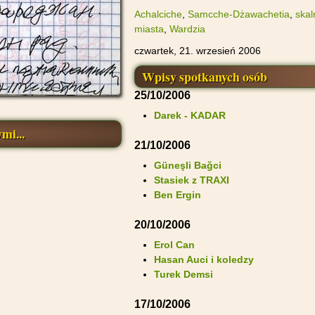
Achalciche
,
Samcche-Dżawachetia
,
skal
miasta
,
Wardzia
czwartek, 21. wrzesień 2006
Wpisy spotkanych osób
25/10/2006
Darek - KADAR
mi...
21/10/2006
Güneşli Bağci
Stasiek z TRAXI
Ben Ergin
20/10/2006
Erol Can
Hasan Auci i koledzy
Turek Demsi
17/10/2006