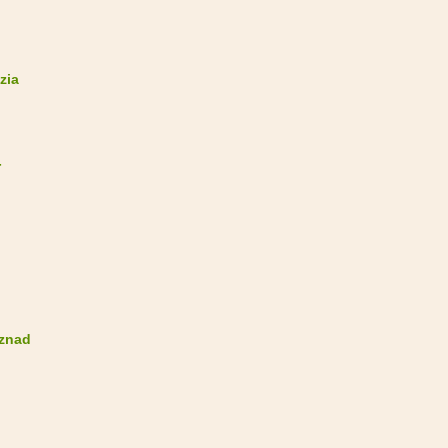
zia
-
 znad