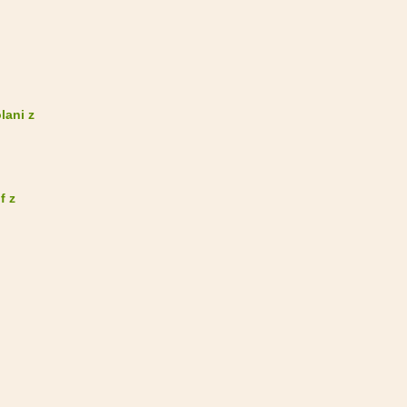
lani z
f z