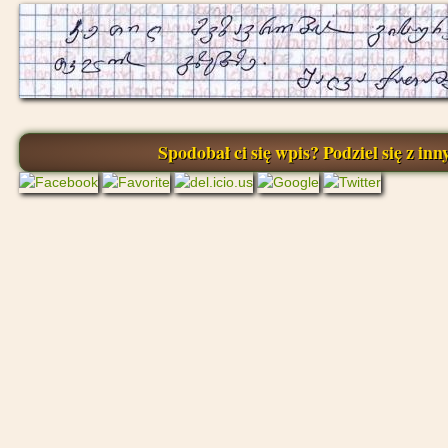
Spodobał ci się wpis? Podziel się z inny