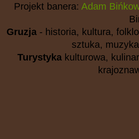
Projekt banera:
Adam Bińkow
B
Gruzja
- historia, kultura, folkl
sztuka, muzyka,
Turystyka
kulturowa, kulinar
krajoznaw