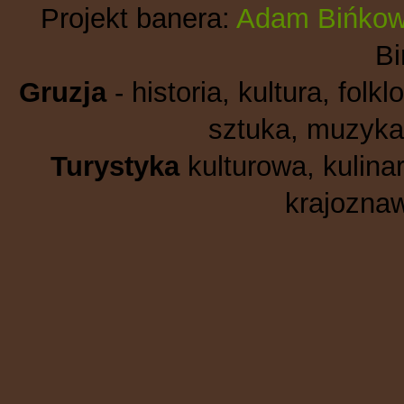
Projekt banera:
Adam Bińkow
B
Gruzja
- historia, kultura, folkl
sztuka, muzyka,
Turystyka
kulturowa, kulinar
krajoznaw